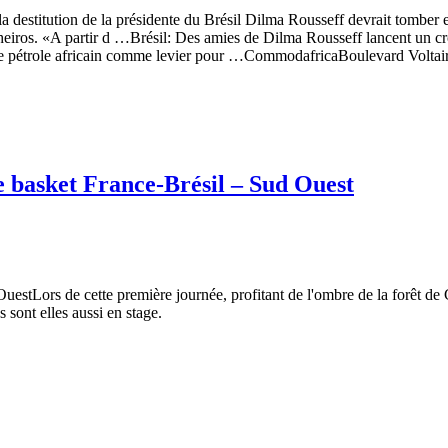
 destitution de la présidente du Brésil Dilma Rousseff devrait tomber en
lheiros. «A partir d …Brésil: Des amies de Dilma Rousseff lancent un 
 de pétrole africain comme levier pour …CommodafricaBoulevard Voltair
de basket France-Brésil – Sud Ouest
 OuestLors de cette première journée, profitant de l'ombre de la forêt 
s sont elles aussi en stage.