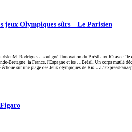
des jeux Olympiques sûrs – Le Parisien
risienM. Rodrigues a souligné l'innovation du Brésil aux JO avec "le cen
 Grande-Bretagne, la France, l'Espagne et les …Brésil. Un corps mutilé 
ilé échoue sur une plage des Jeux olympiques de Rio …L’ExpressFan2s
 Figaro