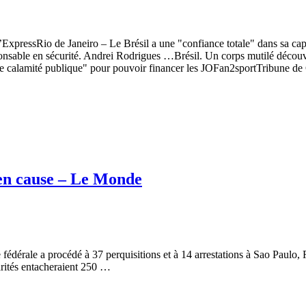
xpressRio de Janeiro – Le Brésil a une "confiance totale" dans sa capaci
ponsable en sécurité. Andrei Rodrigues …Brésil. Un corps mutilé décou
t de calamité publique" pour pouvoir financer les JOFan2sportTribune 
e en cause – Le Monde
fédérale a procédé à 37 perquisitions et à 14 arrestations à Sao Paulo, R
larités entacheraient 250 …