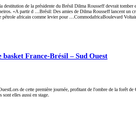
 destitution de la présidente du Brésil Dilma Rousseff devrait tomber en
lheiros. «A partir d …Brésil: Des amies de Dilma Rousseff lancent un 
 de pétrole africain comme levier pour …CommodafricaBoulevard Voltair
de basket France-Brésil – Sud Ouest
 OuestLors de cette première journée, profitant de l'ombre de la forêt 
s sont elles aussi en stage.