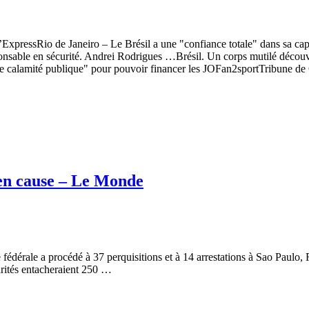
xpressRio de Janeiro – Le Brésil a une "confiance totale" dans sa capaci
ponsable en sécurité. Andrei Rodrigues …Brésil. Un corps mutilé décou
t de calamité publique" pour pouvoir financer les JOFan2sportTribune 
e en cause – Le Monde
fédérale a procédé à 37 perquisitions et à 14 arrestations à Sao Paulo, R
larités entacheraient 250 …