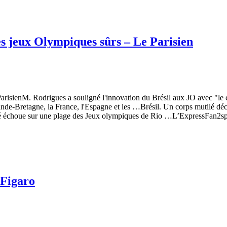
des jeux Olympiques sûrs – Le Parisien
risienM. Rodrigues a souligné l'innovation du Brésil aux JO avec "le cen
 Grande-Bretagne, la France, l'Espagne et les …Brésil. Un corps mutilé 
ilé échoue sur une plage des Jeux olympiques de Rio …L’ExpressFan2s
 Figaro