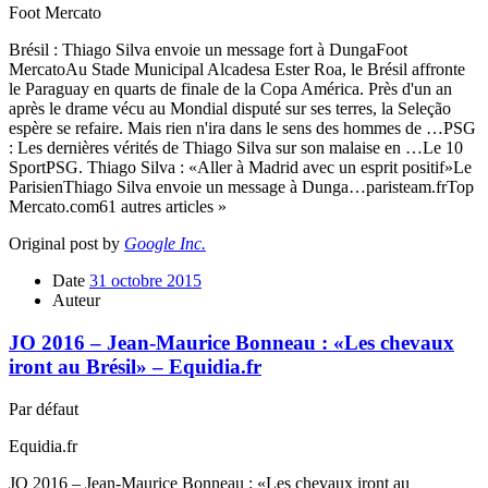
Foot Mercato
Brésil : Thiago Silva envoie un message fort à DungaFoot
MercatoAu Stade Municipal Alcadesa Ester Roa, le Brésil affronte
le Paraguay en quarts de finale de la Copa América. Près d'un an
après le drame vécu au Mondial disputé sur ses terres, la Seleção
espère se refaire. Mais rien n'ira dans le sens des hommes de …PSG
: Les dernières vérités de Thiago Silva sur son malaise en …Le 10
SportPSG. Thiago Silva : «Aller à Madrid avec un esprit positif»Le
ParisienThiago Silva envoie un message à Dunga…paristeam.frTop
Mercato.com61 autres articles »
Original post by
Google Inc.
Date
31 octobre 2015
Auteur
JO 2016 – Jean-Maurice Bonneau : «Les chevaux
iront au Brésil» – Equidia.fr
Par défaut
Equidia.fr
JO 2016 – Jean-Maurice Bonneau : «Les chevaux iront au