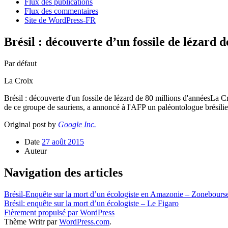
Flux des publications
Flux des commentaires
Site de WordPress-FR
Brésil : découverte d’un fossile de lézard 
Par défaut
La Croix
Brésil : découverte d'un fossile de lézard de 80 millions d'annéesLa Cr
de ce groupe de sauriens, a annoncé à l'AFP un paléontologue brésilie
Original post by
Google Inc.
Date
27 août 2015
Auteur
Navigation des articles
Brésil-Enquête sur la mort d’un écologiste en Amazonie – Zonebour
Brésil: enquête sur la mort d’un écologiste – Le Figaro
Fièrement propulsé par WordPress
Thème Writr par
WordPress.com
.