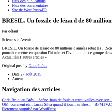
Flux des publications
Flux des commentaires
Site de WordPress-FR
BRESIL. Un fossile de lézard de 80 million
Par défaut
Sciences et Avenir
BRESIL. Un fossile de lézard de 80 millions d'années rebat les …Scie
pourrait remettre en question l'histoire et l'évolution de ce groupe 
Actualités11 autres articles »
Original post by
Google Inc.
Date
27 août 2015
Auteur
Navigation des articles
Carla Bruni au Brésil : Scène, bain de foule et retrouvailles avec so
OM: comment était Lucas Silva quand il jouait au Brésil – BFMTV
Fièrement propulsé par WordPress