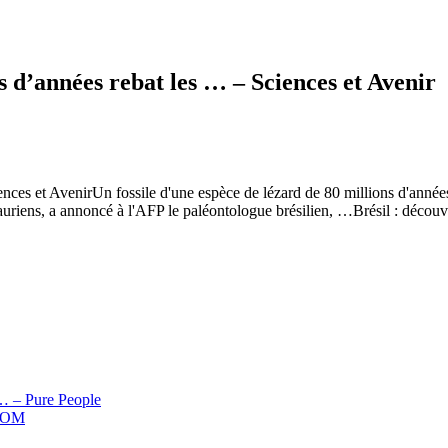
s d’années rebat les … – Sciences et Avenir
nces et AvenirUn fossile d'une espèce de lézard de 80 millions d'années
de sauriens, a annoncé à l'AFP le paléontologue brésilien, …Brésil : d
n … – Pure People
.COM