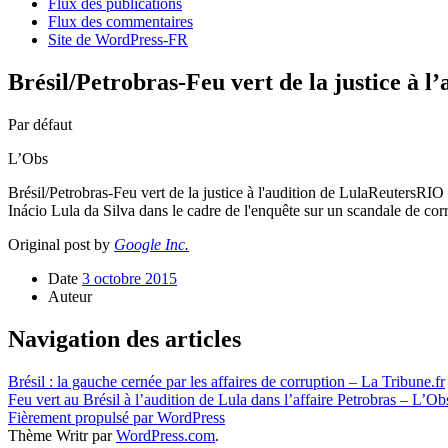
Flux des publications
Flux des commentaires
Site de WordPress-FR
Brésil/Petrobras-Feu vert de la justice à l
Par défaut
L’Obs
Brésil/Petrobras-Feu vert de la justice à l'audition de LulaReutersR
Inácio Lula da Silva dans le cadre de l'enquête sur un scandale de cor
Original post by
Google Inc.
Date
3 octobre 2015
Auteur
Navigation des articles
Brésil : la gauche cernée par les affaires de corruption – La Tribune.fr
Feu vert au Brésil à l’audition de Lula dans l’affaire Petrobras – L’Ob
Fièrement propulsé par WordPress
Thème Writr par
WordPress.com
.