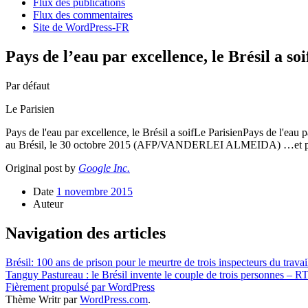
Flux des publications
Flux des commentaires
Site de WordPress-FR
Pays de l’eau par excellence, le Brésil a so
Par défaut
Le Parisien
Pays de l'eau par excellence, le Brésil a soifLe ParisienPays de l'eau 
au Brésil, le 30 octobre 2015 (AFP/VANDERLEI ALMEIDA) …et pl
Original post by
Google Inc.
Date
1 novembre 2015
Auteur
Navigation des articles
Brésil: 100 ans de prison pour le meurtre de trois inspecteurs du trava
Tanguy Pastureau : le Brésil invente le couple de trois personnes – RT
Fièrement propulsé par WordPress
Thème Writr par
WordPress.com
.