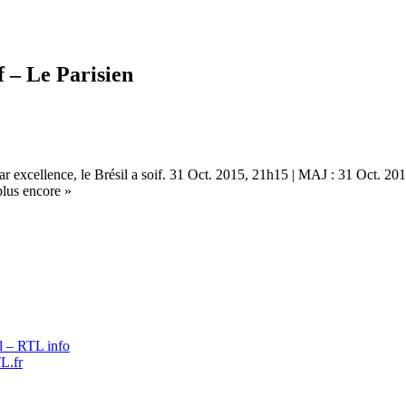
if – Le Parisien
par excellence, le Brésil a soif. 31 Oct. 2015, 21h15 | MAJ : 31 Oct. 201
us encore »
il – RTL info
L.fr