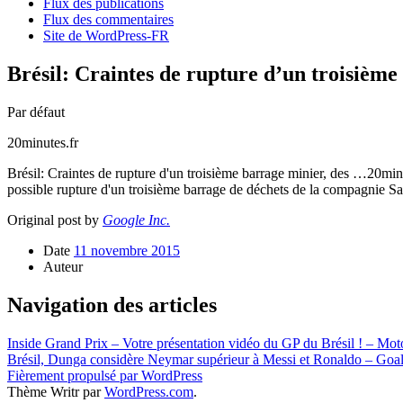
Flux des publications
Flux des commentaires
Site de WordPress-FR
Brésil: Craintes de rupture d’un troisième
Par défaut
20minutes.fr
Brésil: Craintes de rupture d'un troisième barrage minier, des …20minu
possible rupture d'un troisième barrage de déchets de la compagnie Sa
Original post by
Google Inc.
Date
11 novembre 2015
Auteur
Navigation des articles
Inside Grand Prix – Votre présentation vidéo du GP du Brésil ! – Mot
Brésil, Dunga considère Neymar supérieur à Messi et Ronaldo – Goa
Fièrement propulsé par WordPress
Thème Writr par
WordPress.com
.