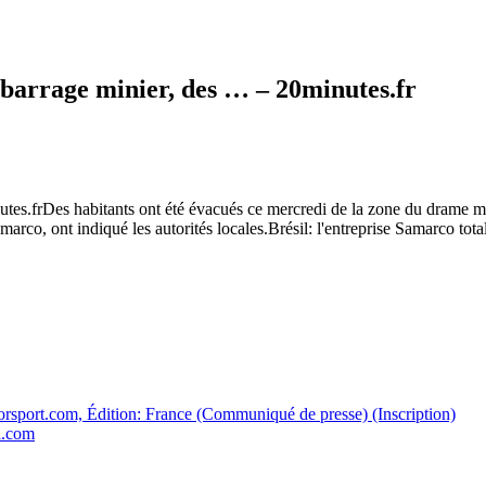
 barrage minier, des … – 20minutes.fr
tes.frDes habitants ont été évacués ce mercredi de la zone du drame min
marco, ont indiqué les autorités locales.Brésil: l'entreprise Samarco t
orsport.com, Édition: France (Communiqué de presse) (Inscription)
l.com