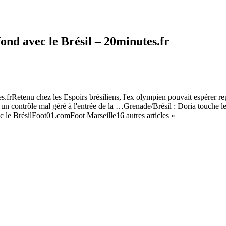
nd avec le Brésil – 20minutes.fr
Retenu chez les Espoirs brésiliens, l'ex olympien pouvait espérer repre
ès un contrôle mal géré à l'entrée de la …Grenade/Brésil : Doria touch
le BrésilFoot01.comFoot Marseille16 autres articles »