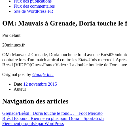
Flux des publications
Flux des commentaires
Site de WordPress-FR
OM: Mauvais à Grenade, Doria touche le fo
Par défaut
20minutes.fr
OM: Mauvais à Grenade, Doria touche le fond avec le Brésil20minutes.fr
contraire lors d'un match amical contre les Etats-Unis mercredi. Apr
Brésil [VIDÉO]Ouest-FranceVidéo : La double boulette de Doria avec 
Original post by
Google Inc.
Date
12 novembre 2015
Auteur
Navigation des articles
Grenade/Brésil : Doria touche le fond… – Foot Mercato
Brésil Espoirs : Rien ne va plus pour Doria – Sport365.fr
Fièrement propulsé par WordPress