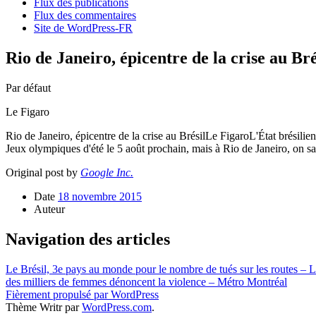
Flux des publications
Flux des commentaires
Site de WordPress-FR
Rio de Janeiro, épicentre de la crise au Br
Par défaut
Le Figaro
Rio de Janeiro, épicentre de la crise au BrésilLe FigaroL'État brésilien
Jeux olympiques d'été le 5 août prochain, mais à Rio de Janeiro, on sa
Original post by
Google Inc.
Date
18 novembre 2015
Auteur
Navigation des articles
Le Brésil, 3e pays au monde pour le nombre de tués sur les routes – L
des milliers de femmes dénoncent la violence – Métro Montréal
Fièrement propulsé par WordPress
Thème Writr par
WordPress.com
.