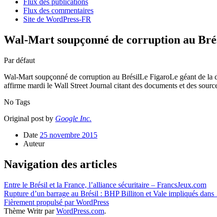
Flux des publications
Flux des commentaires
Site de WordPress-FR
Wal-Mart soupçonné de corruption au Brés
Par défaut
Wal-Mart soupçonné de corruption au BrésilLe FigaroLe géant de la dis
affirme mardi le Wall Street Journal citant des documents et des sour
No Tags
Original post by
Google Inc.
Date
25 novembre 2015
Auteur
Navigation des articles
Entre le Brésil et la France, l’alliance sécuritaire – FrancsJeux.com
Rupture d’un barrage au Brésil : BHP Billiton et Vale impliqués dans
Fièrement propulsé par WordPress
Thème Writr par
WordPress.com
.