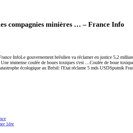
les compagnies minières … – France Info
ance InfoLe gouvernement brésilien va réclamer en justice 5,2 milliard
il. Une immense coulée de boues toxiques s'est …Coulée de boue toxique
tastrophe écologique au Brésil: l'Etat réclame 5 mds USDSputnik Fran
ance
mer 1ère