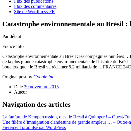
Flux des publications
Flux des commentaires
Site de WordPress-FR
Catastrophe environnementale au Brésil : 
Par défaut
France Info
Catastrophe environnementale au Brésil : les compagnies minières …Fr
de la plus grande catastrophe environnementale de l'histoire du Brés
boue toxique : le Brésil va réclamer 5,2 milliards de …FRANCE 24Ca
Original post by
Google Inc.
Date
29 novembre 2015
Auteur
Navigation des articles
La fanfare de Kempercussion, c’est le Brésil à Quimper ! – Ouest-Fr
Une filière d’immigration clandestine de grande ampleur … – Outre-
Fièrement propulsé par WordPress