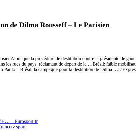
ution de Dilma Rousseff – Le Parisien
arisienAlors que la procédure de destitution contre la présidente de ga
ns les rues du pays, réclamant de départ de la …Brésil: faible mobilisa
 Paulo – Brésil: la campagne pour la destitution de Dilma …L’Express2
e … – Eurosport.fr
francetv sport