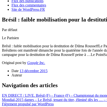
Flux des publications
Flux des commentaires
Site de WordPress-FR
Brésil : faible mobilisation pour la destit
Par défaut
Le Parisien
Brésil : faible mobilisation pour la destitution de Dilma RousseffLe P
Brésiliens ont manifesté dimanche pour la quatrième fois de l'année da
campagne pour la destitution de Dilma Rousseff peine à …Le PointSao
Original post by
Google Inc.
Date
13 décembre 2015
Auteur
Navigation des articles
EN DIRECT / LIVE. Brésil (F) – France (F) – Championnat du mond
Mondial-2015 dames – Le Brésil, tenant du titre, éliminé dès les … – 
Fièrement propulsé par WordPress