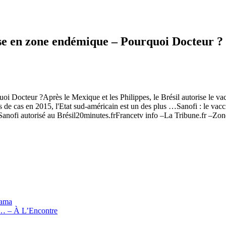
rise en zone endémique – Pourquoi Docteur ?
oi Docteur ?Après le Mexique et les Philippes, le Brésil autorise le vac
de cas en 2015, l'Etat sud-américain est un des plus …Sanofi : le vac
anofi autorisé au Brésil20minutes.frFrancetv info –La Tribune.fr –Zon
rama
s … – À L’Encontre