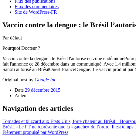
Flux des publications
Flux des commentaires
Site de WordPress-FR
Vaccin contre la dengue : le Brésil l’auto
Par défaut
Pourquoi Docteur ?
Vaccin contre la dengue : le Brésil l'autorise en zone endémiquePourqu
fait l'annonce ce 28 décembre dans un communiqué. Avec 1,4 millions 
Sanofi autorisé au BrésilOuest-FranceDengue: Le vaccin produit par S
Original post by
Google Inc.
Date
29 décembre 2015
Auteur
Navigation des articles
Tornades et blizzard aux Etats-Unis, forte chaleur au Brésil – Bourso
Brésil. «Le PT ne représente que la «gauche» de l’ordre. Il est temp
Fièrement propulsé par WordPress