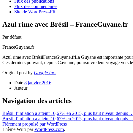
Flux des publications
Flux des commentaires
Site de WordPress-FR
Azul rime avec Brésil – FranceGuyane.fr
Par défaut
FranceGuyane.fr
Azul rime avec BrésilFranceGuyane.frLa Guyane est importante pour la
Ces derniers pouvant, depuis Cayenne, poursuivre leur voyage vers l
Original post by
Google Inc.
Date
8 janvier 2016
Auteur
Navigation des articles
Brésil: l’inflation a atteint 10,67% en 2015, plus haut niveau depui
Brésil: l’inflation a atteint 10,67% en 2015, plus haut niveau depuis 
Fièrement propulsé par WordPress
Thème Writr par
WordPress.com
.