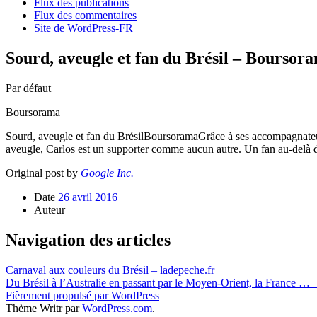
Flux des publications
Flux des commentaires
Site de WordPress-FR
Sourd, aveugle et fan du Brésil – Boursor
Par défaut
Boursorama
Sourd, aveugle et fan du BrésilBoursoramaGrâce à ses accompagnateur
aveugle, Carlos est un supporter comme aucun autre. Un fan au-delà d
Original post by
Google Inc.
Date
26 avril 2016
Auteur
Navigation des articles
Carnaval aux couleurs du Brésil – ladepeche.fr
Du Brésil à l’Australie en passant par le Moyen-Orient, la France … –
Fièrement propulsé par WordPress
Thème Writr par
WordPress.com
.