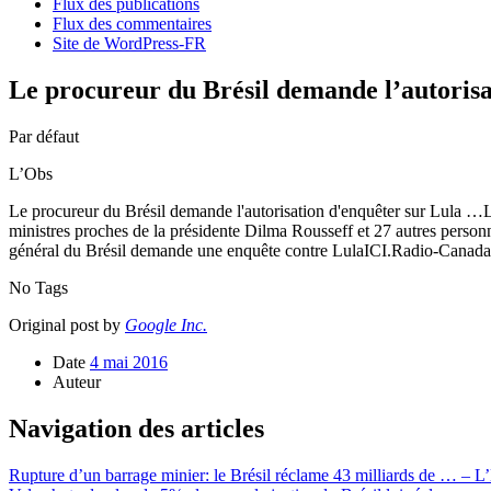
Flux des publications
Flux des commentaires
Site de WordPress-FR
Le procureur du Brésil demande l’autoris
Par défaut
L’Obs
Le procureur du Brésil demande l'autorisation d'enquêter sur Lula …L’
ministres proches de la présidente Dilma Rousseff et 27 autres pe
général du Brésil demande une enquête contre LulaICI.Radio-Canada.c
No Tags
Original post by
Google Inc.
Date
4 mai 2016
Auteur
Navigation des articles
Rupture d’un barrage minier: le Brésil réclame 43 milliards de … – L