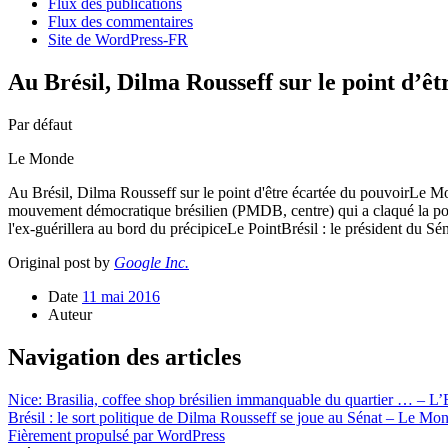
Flux des publications
Flux des commentaires
Site de WordPress-FR
Au Brésil, Dilma Rousseff sur le point d’ê
Par défaut
Le Monde
Au Brésil, Dilma Rousseff sur le point d'être écartée du pouvoirLe Mon
mouvement démocratique brésilien (PMDB, centre) qui a claqué la port
l'ex-guérillera au bord du précipiceLe PointBrésil : le président d
Original post by
Google Inc.
Date
11 mai 2016
Auteur
Navigation des articles
Nice: Brasilia, coffee shop brésilien immanquable du quartier … – L’
Brésil : le sort politique de Dilma Rousseff se joue au Sénat – Le Mo
Fièrement propulsé par WordPress