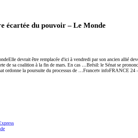
tre écartée du pouvoir – Le Monde
deElle devrait être remplacée d'ici à vendredi par son ancien allié deve
e de sa coalition à la fin de mars. En cas …Brésil: le Sénat se prononc
u Sénat ordonne la poursuite du processus de …Francetv infoFRANCE 24 
Express
nde