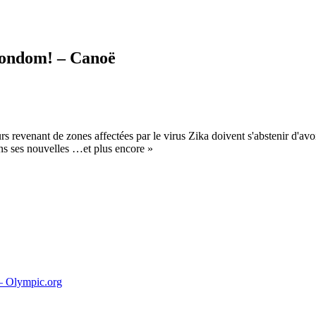
 condom! – Canoë
evenant de zones affectées par le virus Zika doivent s'abstenir d'avoi
ns ses nouvelles …et plus encore »
 – Olympic.org