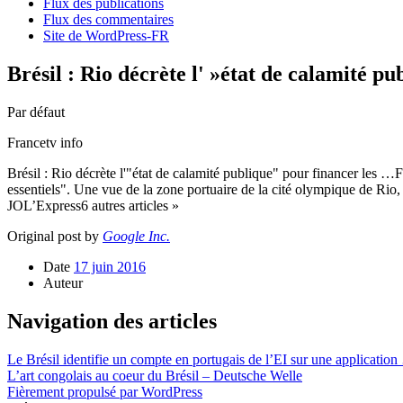
Flux des publications
Flux des commentaires
Site de WordPress-FR
Brésil : Rio décrète l' »état de calamité p
Par défaut
Francetv info
Brésil : Rio décrète l'"état de calamité publique" pour financer les …F
essentiels". Une vue de la zone portuaire de la cité olympique de R
JOL’Express6 autres articles »
Original post by
Google Inc.
Date
17 juin 2016
Auteur
Navigation des articles
Le Brésil identifie un compte en portugais de l’EI sur une applicatio
L’art congolais au coeur du Brésil – Deutsche Welle
Fièrement propulsé par WordPress