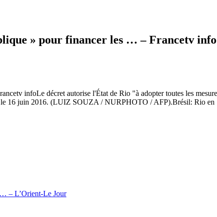
ublique » pour financer les … – Francetv info
rancetv infoLe décret autorise l'État de Rio "à adopter toutes les mesures
io, le 16 juin 2016. (LUIZ SOUZA / NURPHOTO / AFP).Brésil: Rio en "é
n … – L’Orient-Le Jour