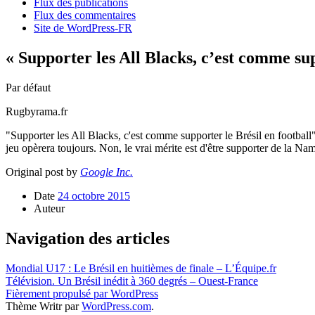
Flux des publications
Flux des commentaires
Site de WordPress-FR
« Supporter les All Blacks, c’est comme su
Par défaut
Rugbyrama.fr
"Supporter les All Blacks, c'est comme supporter le Brésil en football
jeu opèrera toujours. Non, le vrai mérite est d'être supporter de la Na
Original post by
Google Inc.
Date
24 octobre 2015
Auteur
Navigation des articles
Mondial U17 : Le Brésil en huitièmes de finale – L’Équipe.fr
Télévision. Un Brésil inédit à 360 degrés – Ouest-France
Fièrement propulsé par WordPress
Thème Writr par
WordPress.com
.