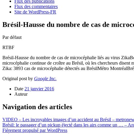
Flux des publications
Flux des commentaires
Site de WordPress-FR
Brésil-Hausse du nombre de cas de microcé
Par défaut
RTBF
Brésil-Hausse du nombre de cas de microcéphalie liés au virus ZikaB
microcéphalie continue de croître au Brésil, où les chercheurs dis
Zika: 3893 cas de microcéphalie détectés au BrésilMétro MontréalBré
Original post by
Google Inc.
Date
21 janvier 2016
Auteur
Navigation des articles
VIDEO – Les incroyables images d’un accident au Brésil – metrone
Brésil: le passager d’un pickup éjecté dans les airs comme un … – Ar
Fièrement propulsé par WordPress