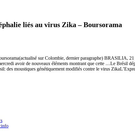
phalie liés au virus Zika – Boursorama
oursorama(actualisé sur Colombie, dernier paragraphe) BRASILIA, 21 j
ent mercredi avoir de nouveaux éléments montrant que cette …Le Brési
sil: des moustiques génétiquement modifiés contre le virus ZikaL’Expr
ws
cinfo