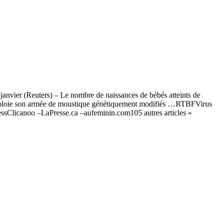
anvier (Reuters) – Le nombre de naissances de bébés atteints de
l déploie son armée de moustique génétiquement modifiés …RTBFVirus
essClicanoo –LaPresse.ca –aufeminin.com105 autres articles »