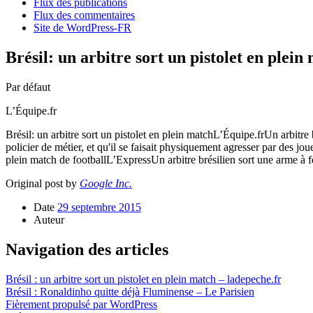
Flux des publications
Flux des commentaires
Site de WordPress-FR
Brésil: un arbitre sort un pistolet en plein
Par défaut
L’Équipe.fr
Brésil: un arbitre sort un pistolet en plein matchL’Équipe.frUn arbitre 
policier de métier, et qu'il se faisait physiquement agresser par des j
plein match de footballL’ExpressUn arbitre brésilien sort une arme à 
Original post by
Google Inc.
Date
29 septembre 2015
Auteur
Navigation des articles
Brésil : un arbitre sort un pistolet en plein match – ladepeche.fr
Brésil : Ronaldinho quitte déjà Fluminense – Le Parisien
Fièrement propulsé par WordPress