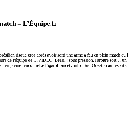
 match – L’Équipe.fr
brésilien risque gros après avoir sorti une arme à feu en plein match au 
oueurs de l'équipe de …VIDEO. Brésil : sous pression, l'arbitre sort… un
feu en pleine rencontreLe FigaroFrancetv info -Sud Ouest56 autres artic