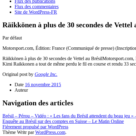
Flux des publications
Flux des commentaires
Site de WordPress-FR
Räikkönen à plus de 30 secondes de Vettel
Par défaut
Motorsport.com, Édition: France (Communiqué de presse) (Inscriptio
Räikkönen à plus de 30 secondes de Vettel au BrésilMotorsport.com, É
Kimi Raikkonen a tout de même perdu le fil en course et rendu 33 se
Original post by
Google Inc.
Date
16 novembre 2015
Auteur
Navigation des articles
Brésil – Pérou – Vidéo : « Les fans du Brésil attendent du beau jeu » 
Enquête au Brésil sur des comptes en Suisse – Le Matin Online
Fièrement propulsé par WordPress
Thème Writr par
WordPress.com
.