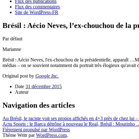
Flux des publications
Flux des commentaires
Site de WordPress-FR
Brésil : Aécio Neves, l’ex-chouchou de la 
Par défaut
Marianne
Brésil : Aécio Neves, l'ex-chouchou de la présidentielle, apparaît 
médias – on se souvient notamment du portrait très élogieux qu'avait 
Original post by
Google Inc.
Date
31 décembre 2015
Auteur
Navigation des articles
Au Brésil, le raciste voit ses propos affichés en 4×3 près de chez lui 
Actu Sports : le Barça détrône à nouveau le Real, Brésil : Mourinho
Fièrement propulsé par WordPress
Thème Writr par
WordPress.com
.