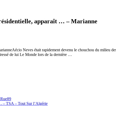
présidentielle, apparaît … – Marianne
…MarianneAécio Neves était rapidement devenu le chouchou du milieu de
dressé de lui Le Monde lors de la dernière …
– Rue89
 … – TSA – Tout Sur l’Algérie