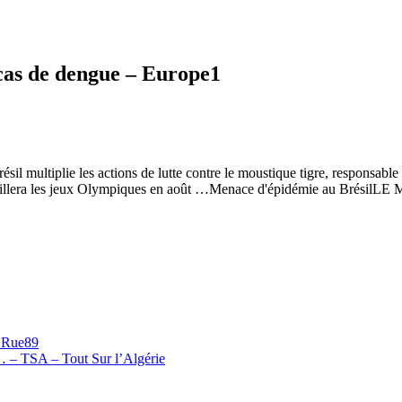
s cas de dengue – Europe1
sil multiplie les actions de lutte contre le moustique tigre, responsable
cueillera les jeux Olympiques en août …Menace d'épidémie au BrésilLE M
– Rue89
 … – TSA – Tout Sur l’Algérie