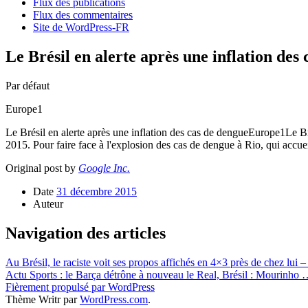
Flux des publications
Flux des commentaires
Site de WordPress-FR
Le Brésil en alerte après une inflation de
Par défaut
Europe1
Le Brésil en alerte après une inflation des cas de dengueEurope1Le Bré
2015. Pour faire face à l'explosion des cas de dengue à Rio, qui ac
Original post by
Google Inc.
Date
31 décembre 2015
Auteur
Navigation des articles
Au Brésil, le raciste voit ses propos affichés en 4×3 près de chez lui 
Actu Sports : le Barça détrône à nouveau le Real, Brésil : Mourinho
Fièrement propulsé par WordPress
Thème Writr par
WordPress.com
.