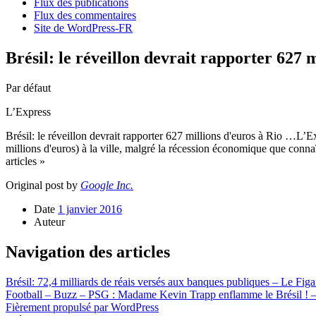
Flux des publications
Flux des commentaires
Site de WordPress-FR
Brésil: le réveillon devrait rapporter 627 
Par défaut
L’Express
Brésil: le réveillon devrait rapporter 627 millions d'euros à Rio …L’Ex
millions d'euros) à la ville, malgré la récession économique que conna
articles »
Original post by
Google Inc.
Date
1 janvier 2016
Auteur
Navigation des articles
Brésil: 72,4 milliards de réais versés aux banques publiques – Le Figa
Football – Buzz – PSG : Madame Kevin Trapp enflamme le Brésil ! – 
Fièrement propulsé par WordPress